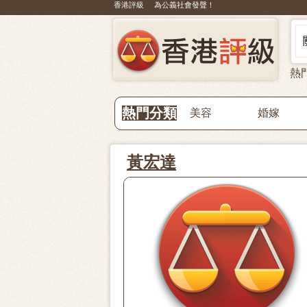
香港評級 為公義社會發聲！
熱
熱門分類
美容
婚嫁
黃宏達