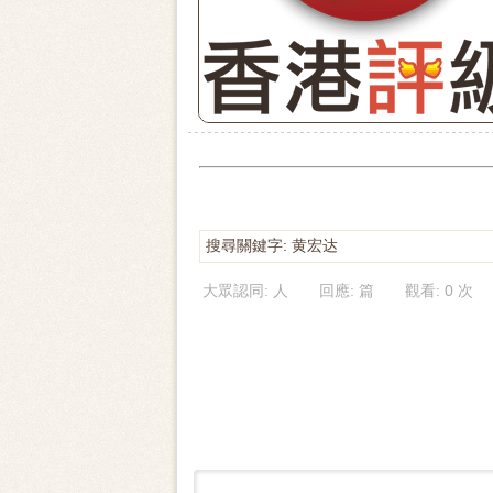
搜尋關鍵字: 黄宏达
大眾認同: 人 回應: 篇 觀看: 0 次