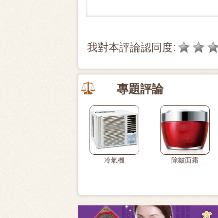
我對本評論認同度:
專題評論
冷氣機
除皺面霜