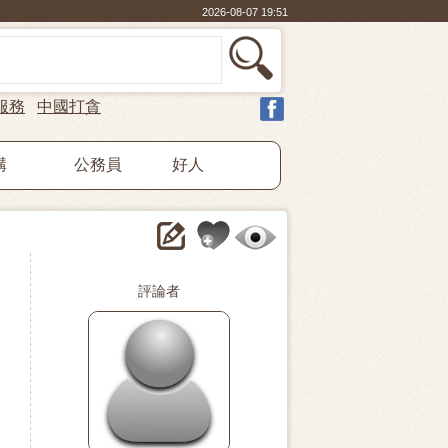
2026-08-07 19:51
服務
中國打貪
構
公務員
好人
評論者