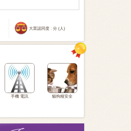
大眾認同度 :
分 (
人)
手機 電訊
貓狗糧安全