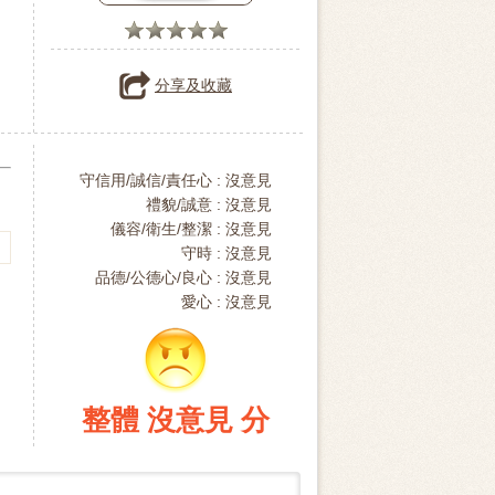
分享及收藏
守信用/誠信/責任心 :
沒意見
禮貌/誠意 :
沒意見
儀容/衛生/整潔 :
沒意見
守時 :
沒意見
品德/公德心/良心 :
沒意見
愛心 :
沒意見
整體 沒意見 分