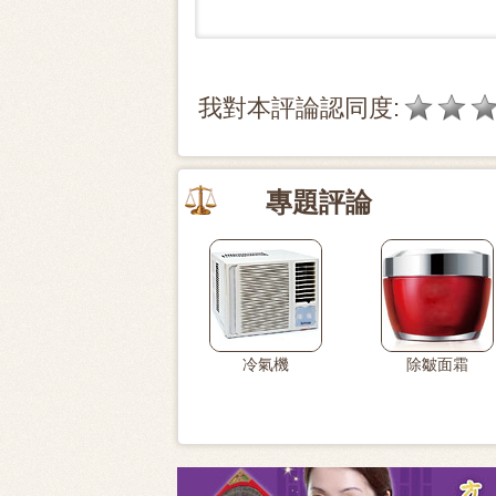
我對本評論認同度:
專題評論
冷氣機
除皺面霜