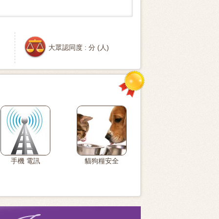
大眾認同度 :
分 (
人)
手機 電訊
貓狗糧安全