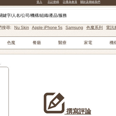
登入
忘記密碼
註冊為會員
關於及聯絡我們
門搜尋:
Nu Skin
Apple iPhone 5s
Samsung
色魔系列
電訊
色魔
餐廳
醫療
家電
機
司
撰寫評論