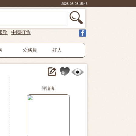
2026-08-08 15:46
服務
中國打貪
構
公務員
好人
評論者