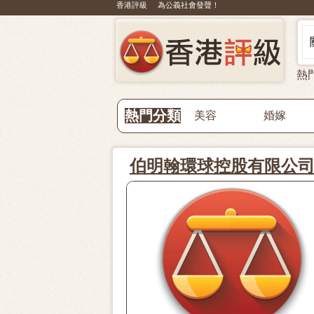
香港評級 為公義社會發聲！
熱
熱門分類
美容
婚嫁
伯明翰環球控股有限公