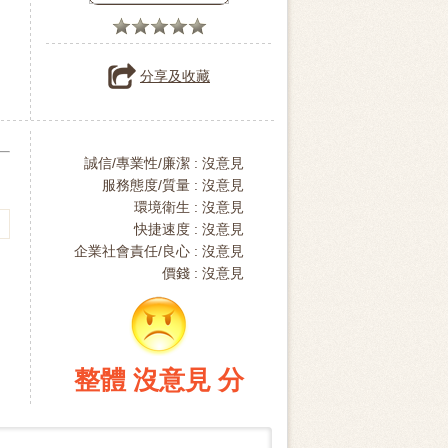
分享及收藏
誠信/專業性/廉潔 :
沒意見
服務態度/質量 :
沒意見
環境衛生 :
沒意見
快捷速度 :
沒意見
企業社會責任/良心 :
沒意見
價錢 :
沒意見
整體 沒意見 分