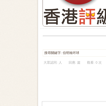
搜尋關鍵字: 伯明翰环球
大眾認同: 人 回應: 篇 觀看: 0 次