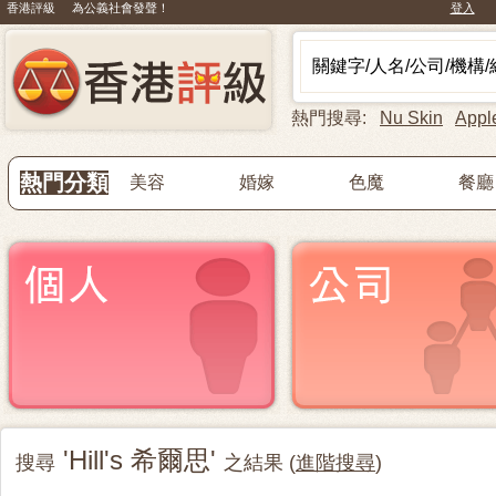
香港評級 為公義社會發聲！
登入
熱門搜尋:
Nu Skin
Appl
熱門分類
美容
婚嫁
色魔
餐廳
'Hill's 希爾思'
搜尋
之結果 (
進階搜尋
)