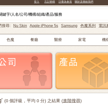
登入
忘記密碼
註冊為會員
關於及聯絡我們
門搜尋:
Nu Skin
Apple iPhone 5s
Samsung
色魔系列
電訊
色魔
餐廳
醫療
家電
機
g'
(0 個評級，平均 0 分) 之結果 (
進階搜尋
)