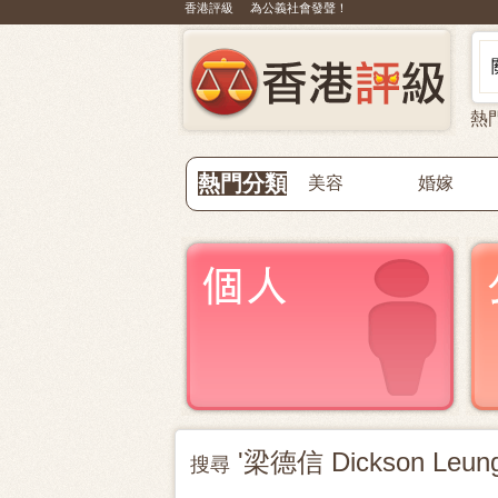
香港評級 為公義社會發聲！
熱
熱門分類
美容
婚嫁
'梁德信 Dickson Leun
搜尋