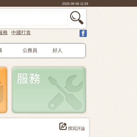
2026-08-06 11:59
服務
中國打貪
構
公務員
好人
撰寫評論