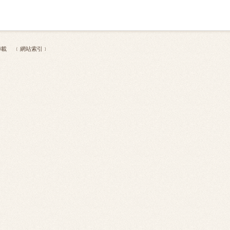
 不得轉載
﹝網站索引﹞