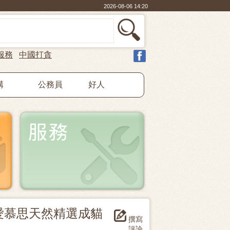
2026-08-06 14:20
服務
中國打貪
構
公務員
好人
hicken 愛慕思天然精選成貓
撰寫
評論