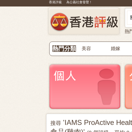
香港評級 為公義社會發聲！
熱
熱門分類
美容
婚嫁
'IAMS ProActive Hea
搜尋
食品(雞肉)'