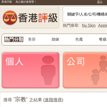
香港評級 為公義社會發聲！
登入
熱門搜尋:
Nu Skin
Appl
熱門分類
美容
婚嫁
色魔
餐廳
'宗教'
搜尋
之結果 (
進階搜尋
)