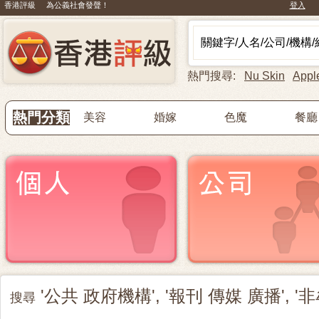
香港評級 為公義社會發聲！
登入
熱門搜尋:
Nu Skin
Appl
熱門分類
美容
婚嫁
色魔
餐廳
'公共 政府機構', '報刊 傳媒 廣播', 
搜尋