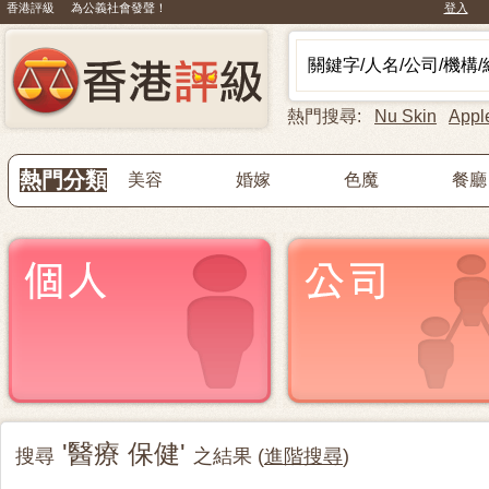
香港評級 為公義社會發聲！
登入
熱門搜尋:
Nu Skin
Appl
熱門分類
美容
婚嫁
色魔
餐廳
'醫療 保健'
搜尋
之結果 (
進階搜尋
)