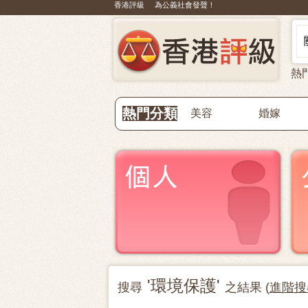
香港評級 為公義社會發聲！
熱
熱門分類
美容
婚嫁
'環境保護'
搜尋
之結果 (
進階搜