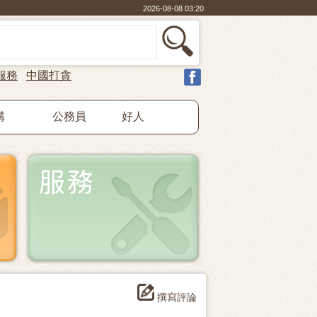
2026-08-08 03:20
服務
中國打貪
構
公務員
好人
撰寫評論