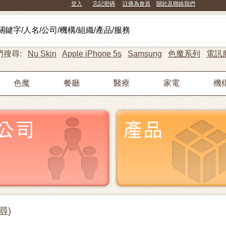
登入
忘記密碼
註冊為會員
關於及聯絡我們
門搜尋:
Nu Skin
Apple iPhone 5s
Samsung
色魔系列
電訊
色魔
餐廳
醫療
家電
機
尋
)