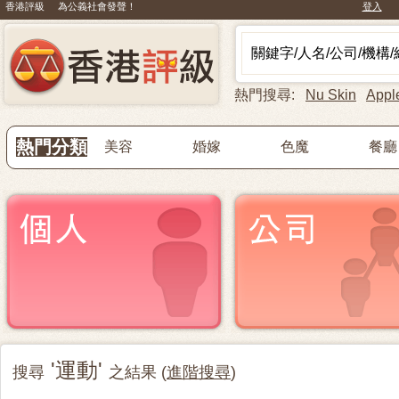
香港評級 為公義社會發聲！
登入
熱門搜尋:
Nu Skin
Appl
熱門分類
美容
婚嫁
色魔
餐廳
'運動'
搜尋
之結果 (
進階搜尋
)