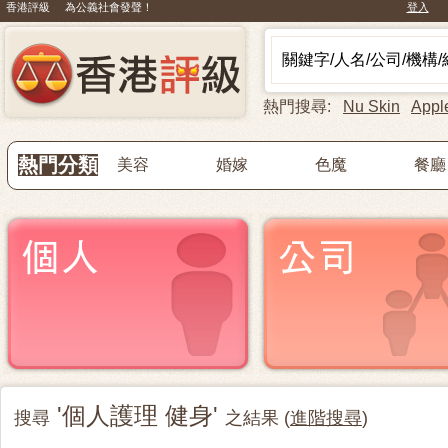
香港評級 為公義社會發聲！
登入
熱門搜尋:
Nu Skin
Appl
熱門分類
美容
婚嫁
色魔
餐廳
'個人護理 健身'
搜尋
之結果 (
進階搜尋
)