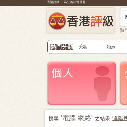
香港評級 為公義社會發聲！
熱
熱門分類
美容
婚嫁
'電腦 網絡'
搜尋
之結果 (
進階