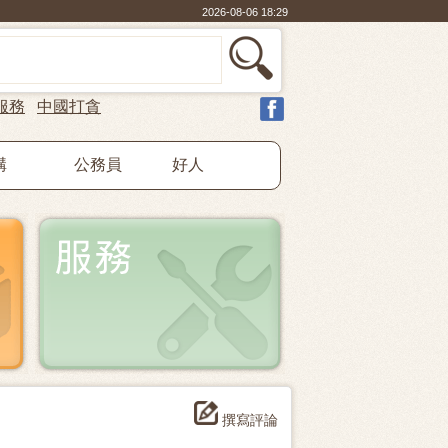
2026-08-06 18:29
服務
中國打貪
構
公務員
好人
撰寫評論