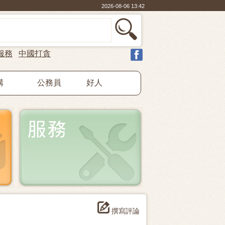
2026-08-06 13:42
服務
中國打貪
構
公務員
好人
撰寫評論