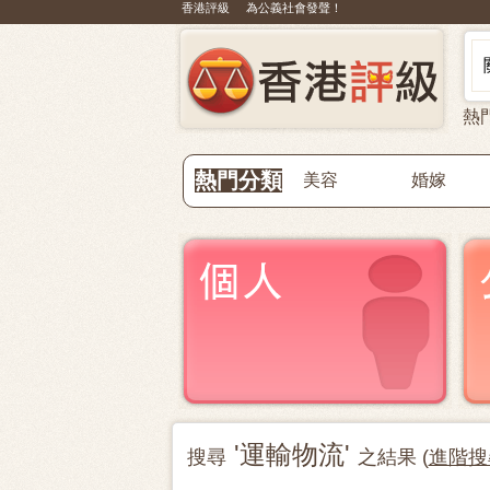
香港評級 為公義社會發聲！
熱
熱門分類
美容
婚嫁
'運輸物流'
搜尋
之結果 (
進階搜