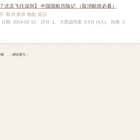
307 北京飞往深圳】 中国国航历险记 （取消航班必看）
: 取消 航班 晚點 延誤
 日期: 2014-02-12, 評分: 1, 大眾認同度: 9.5分 (4人), 回應: 3
 不得轉載
﹝網站索引﹞