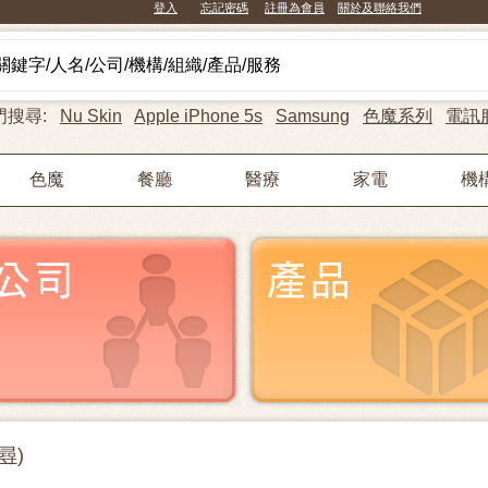
登入
忘記密碼
註冊為會員
關於及聯絡我們
門搜尋:
Nu Skin
Apple iPhone 5s
Samsung
色魔系列
電訊
色魔
餐廳
醫療
家電
機
尋
)