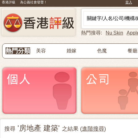
香港評級 為公義社會發聲！
登入
熱門搜尋:
Nu Skin
Appl
熱門分類
美容
婚嫁
色魔
餐廳
'房地產 建築'
搜尋
之結果 (
進階搜尋
)