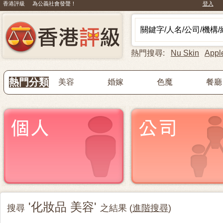
香港評級 為公義社會發聲！
登入
熱門搜尋:
Nu Skin
Appl
熱門分類
美容
婚嫁
色魔
餐廳
'化妝品 美容'
搜尋
之結果 (
進階搜尋
)