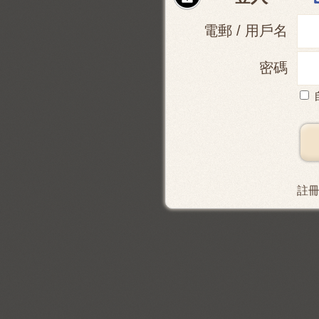
電郵 / 用戶名
密碼
註