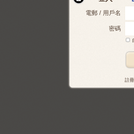
電郵 / 用戶名
密碼
註