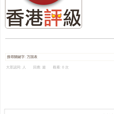
搜尋關鍵字: 万国表
大眾認同: 人 回應: 篇 觀看: 0 次