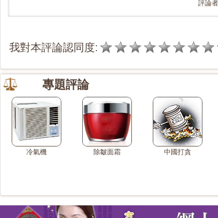
評論
我對本評論認同度:
專題評論
冷氣機
除皺面霜
中國打貪