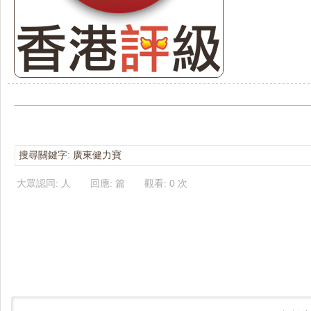
搜尋關鍵字: 廣東健力寶
大眾認同: 人 回應: 篇 觀看: 0 次