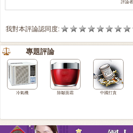
評論
我對本評論認同度:
專題評論
冷氣機
除皺面霜
中國打貪