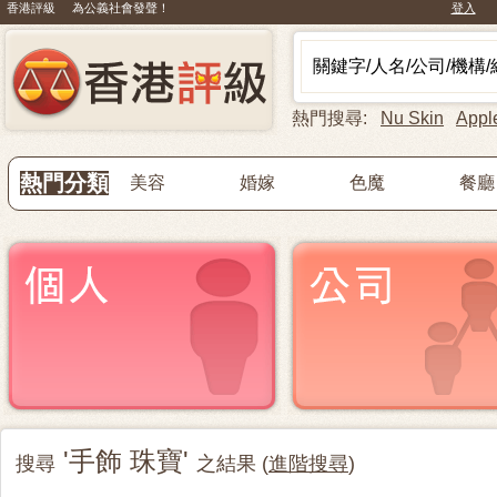
香港評級 為公義社會發聲！
登入
熱門搜尋:
Nu Skin
Appl
熱門分類
美容
婚嫁
色魔
餐廳
'手飾 珠寶'
搜尋
之結果 (
進階搜尋
)