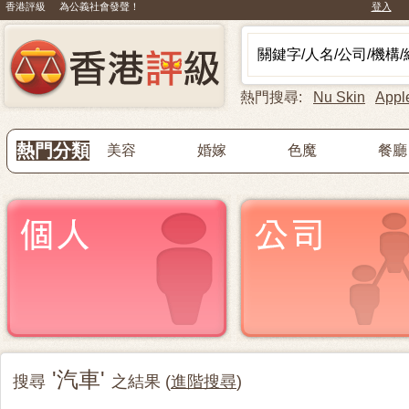
香港評級 為公義社會發聲！
登入
熱門搜尋:
Nu Skin
Appl
熱門分類
美容
婚嫁
色魔
餐廳
'汽車'
搜尋
之結果 (
進階搜尋
)