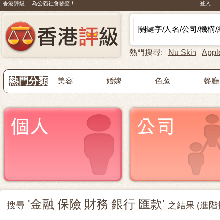
香港評級 為公義社會發聲！
登入
熱門搜尋:
Nu Skin
Appl
熱門分類
美容
婚嫁
色魔
餐廳
'金融 保險 財務 銀行 匯款'
搜尋
之結果 (
進階