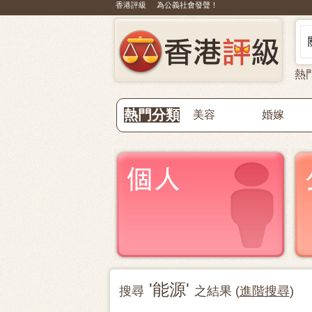
香港評級 為公義社會發聲！
熱
熱門分類
美容
婚嫁
'能源'
搜尋
之結果 (
進階搜尋
)