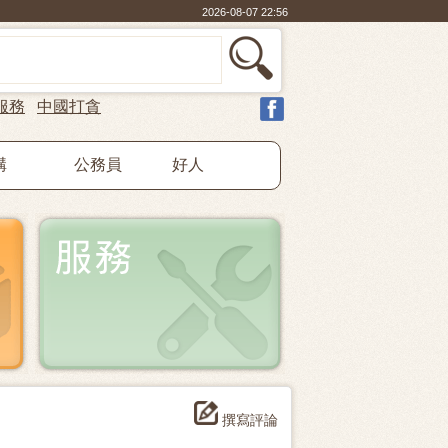
2026-08-07 22:56
服務
中國打貪
構
公務員
好人
撰寫評論