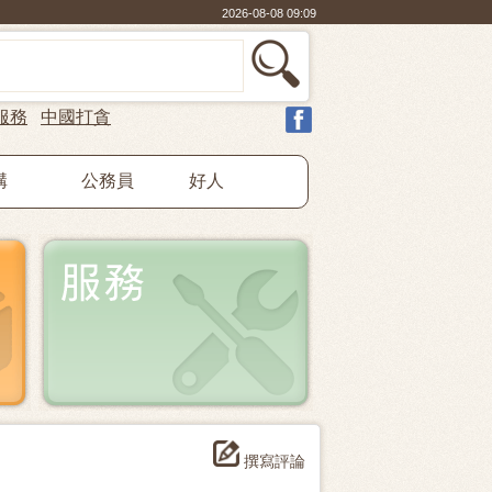
2026-08-08 09:09
服務
中國打貪
構
公務員
好人
撰寫評論