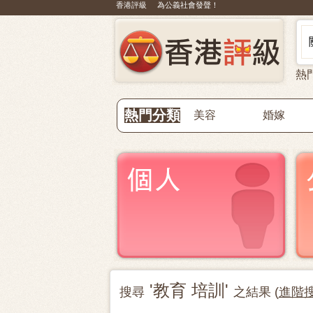
香港評級 為公義社會發聲！
熱
熱門分類
美容
婚嫁
'教育 培訓'
搜尋
之結果 (
進階