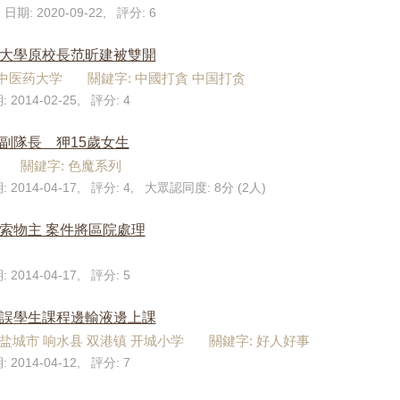
 日期: 2020-09-22, 評分: 6
藥大學原校長范昕建被雙開
成都中医药大学 關鍵字: 中國打貪 中国打贪
 2014-02-25, 評分: 4
副隊長 狎15歲女生
不詳 關鍵字: 色魔系列
: 2014-04-17, 評分: 4, 大眾認同度: 8分 (2人)
索物主 案件將區院處理
 2014-04-17, 評分: 5
耽誤學生課程邊輸液邊上課
江苏 盐城市 响水县 双港镇 开城小学 關鍵字: 好人好事
 2014-04-12, 評分: 7