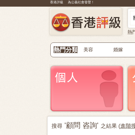
香港評級 為公義社會發聲！
熱
熱門分類
美容
婚嫁
'顧問 咨詢'
搜尋
之結果 (
進階