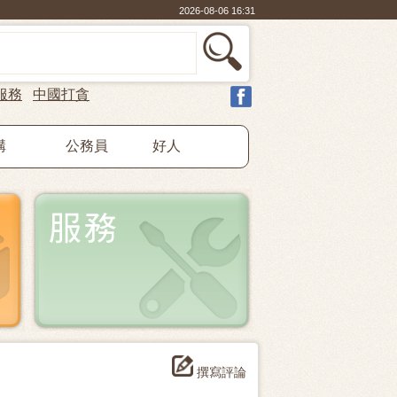
2026-08-06 16:31
服務
中國打貪
構
公務員
好人
撰寫評論