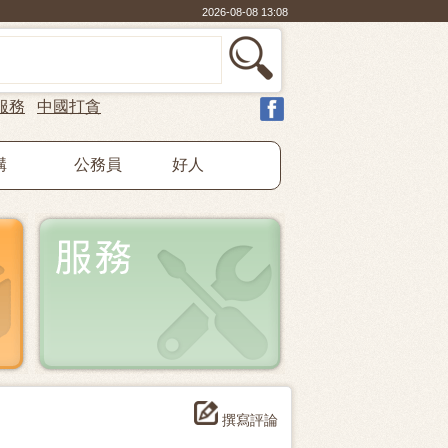
2026-08-08 13:08
服務
中國打貪
構
公務員
好人
撰寫評論