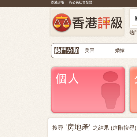
香港評級 為公義社會發聲！
熱
熱門分類
美容
婚嫁
'房地產'
搜尋
之結果 (
進階搜尋
)