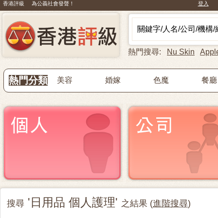
香港評級 為公義社會發聲！
登入
熱門搜尋:
Nu Skin
Appl
熱門分類
美容
婚嫁
色魔
餐廳
'日用品 個人護理'
搜尋
之結果 (
進階搜尋
)