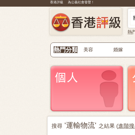
香港評級 為公義社會發聲！
熱
熱門分類
美容
婚嫁
'運輸物流'
搜尋
之結果 (
進階搜