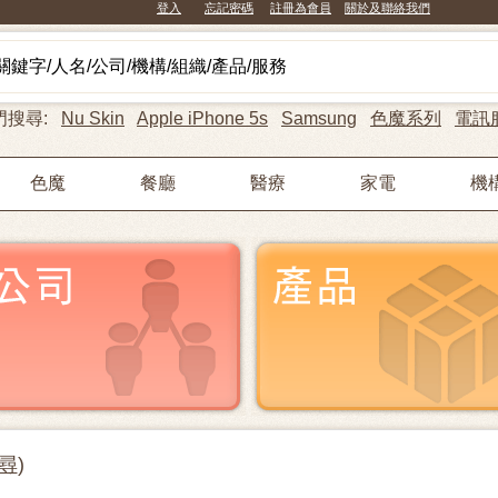
登入
忘記密碼
註冊為會員
關於及聯絡我們
門搜尋:
Nu Skin
Apple iPhone 5s
Samsung
色魔系列
電訊
色魔
餐廳
醫療
家電
機
尋
)