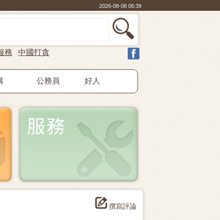
2026-08-08 06:39
服務
中國打貪
構
公務員
好人
撰寫評論