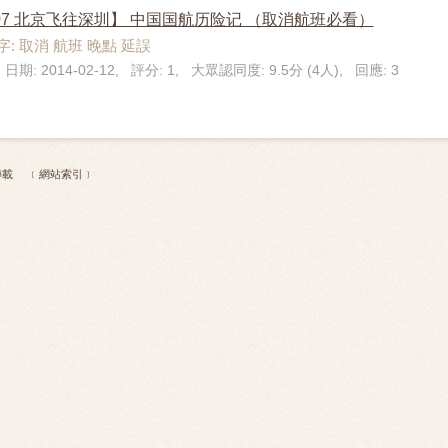
307 北京飞往深圳】 中国国航历险记 （取消航班必看）
: 取消 航班 晚點 延誤
 日期: 2014-02-12, 評分: 1, 大眾認同度: 9.5分 (4人), 回應: 3
 不得轉載
﹝網站索引﹞