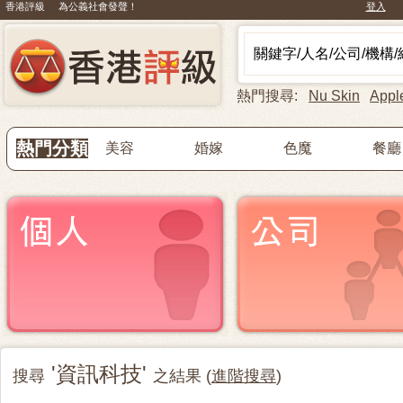
香港評級 為公義社會發聲！
登入
熱門搜尋:
Nu Skin
Appl
熱門分類
美容
婚嫁
色魔
餐廳
'資訊科技'
搜尋
之結果 (
進階搜尋
)